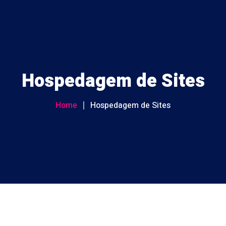
HOME
Hospedagem de Sites
PLANOS DE INTERNET
ATENDIMENTO
Home
Hospedagem de Sites
CENTRAL DO CLIENTE
Movel