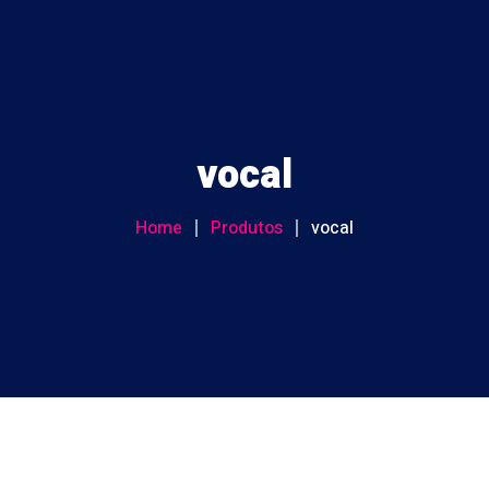
HOME
vocal
PLANOS DE INTERNET
ATENDIMENTO
Home
Produtos
vocal
CENTRAL DO CLIENTE
Movel